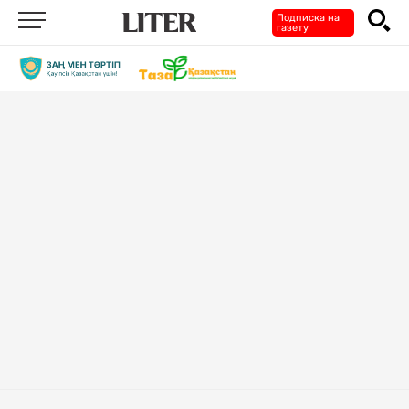
Подписка на
газету