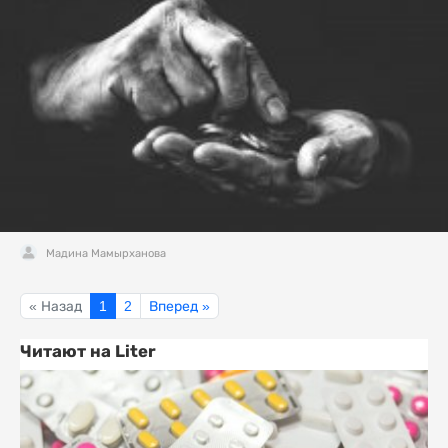
Мадина Мамырханова
« Назад
1
2
Вперед »
Читают на Liter