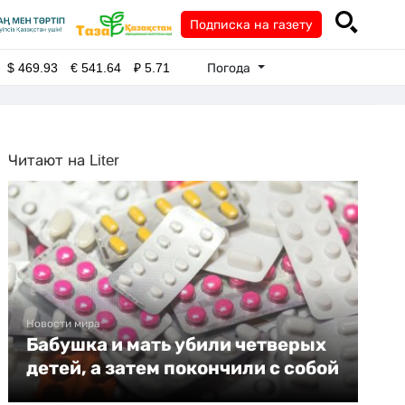
Подписка на газету
Погода
$
469.93
€
541.64
₽
5.71
Читают на Liter
Новости мира
Бабушка и мать убили четверых
детей, а затем покончили с собой