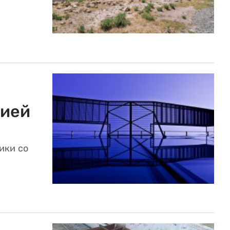
л
нией
ики со