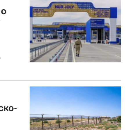
по
т
.
ско-