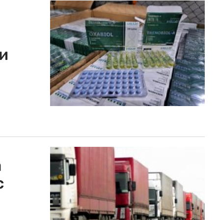
и
а
с