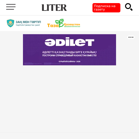
Подписка на
газету