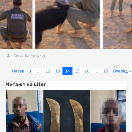
Артур Эдильгериев
« Назад
1
…
12
13
14
15
16
…
26
Вперед »
Читают на Liter