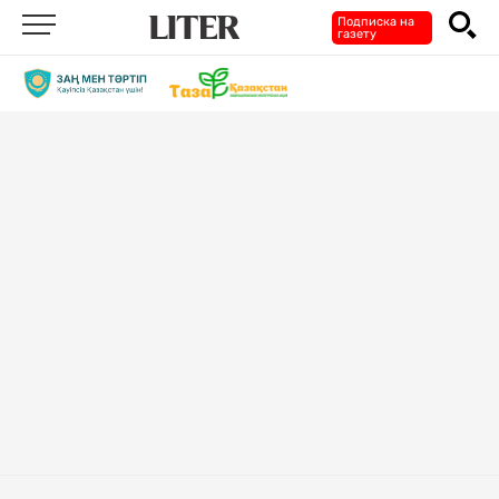
Подписка на
газету