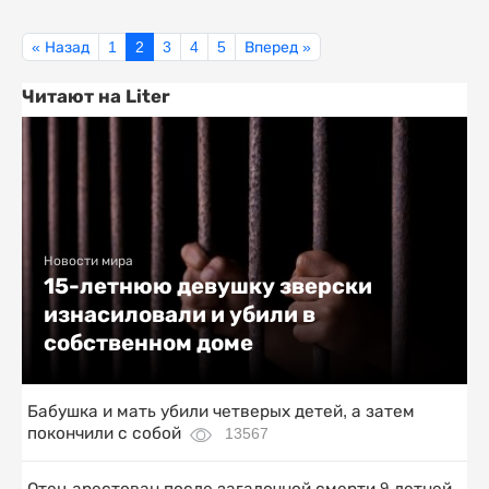
« Назад
1
2
3
4
5
Вперед »
Читают на Liter
Новости мира
15-летнюю девушку зверски
изнасиловали и убили в
собственном доме
Бабушка и мать убили четверых детей, а затем
покончили с собой
13567
Отец арестован после загадочной смерти 9-летней