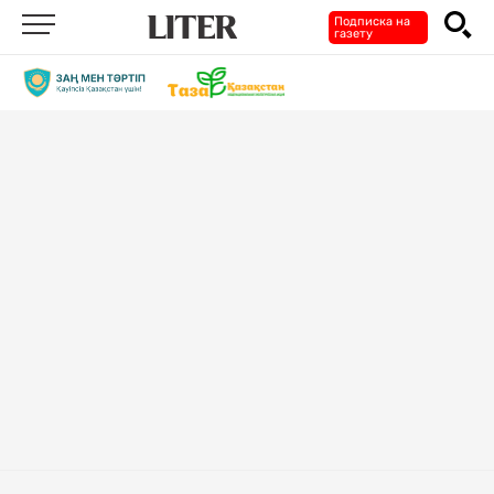
Подписка на
газету