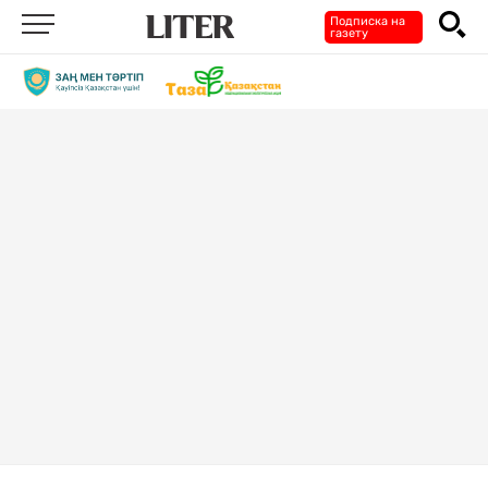
Подписка на
газету