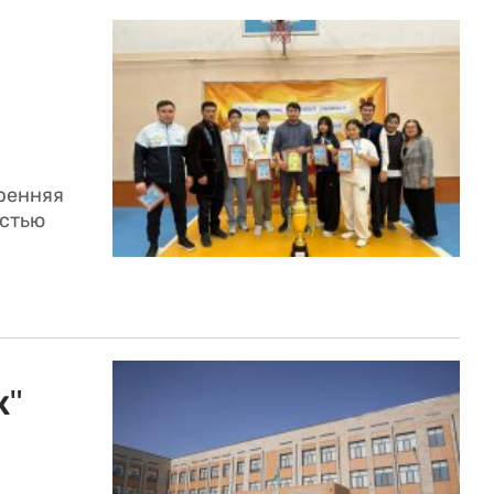
тренняя
астью
к"