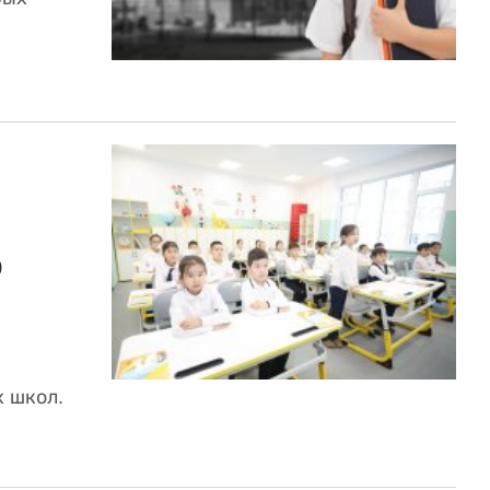
ю
х школ.