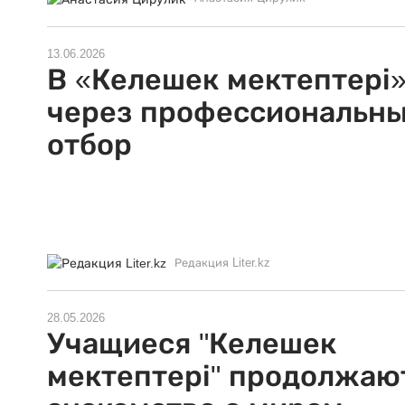
13.06.2026
В «Келешек мектептері»
через профессиональн
отбор
Редакция Liter.kz
28.05.2026
Учащиеся "Келешек
мектептері" продолжаю