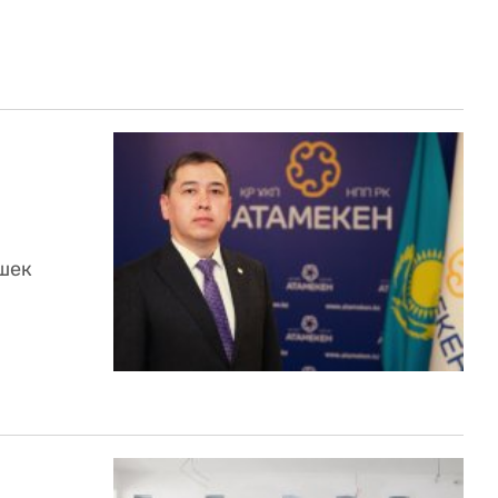
е
ешек