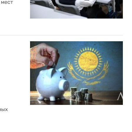
 мест
ных