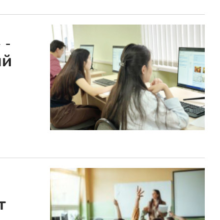
 -
ый
т