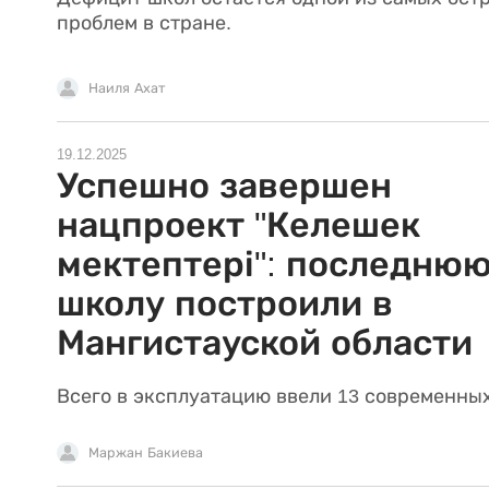
проблем в стране.
Наиля Ахат
19.12.2025
Успешно завершен
нацпроект "Келешек
мектептері": последню
школу построили в
Мангистауской области
Всего в эксплуатацию ввели 13 современны
Маржан Бакиева