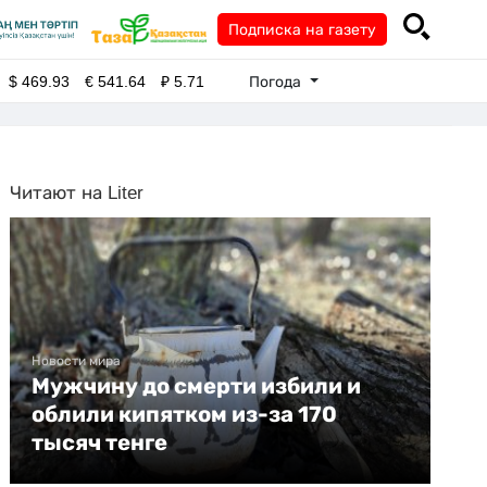
Подписка на газету
Погода
$
469.93
€
541.64
₽
5.71
Читают на Liter
Новости мира
Мужчину до смерти избили и
облили кипятком из-за 170
тысяч тенге