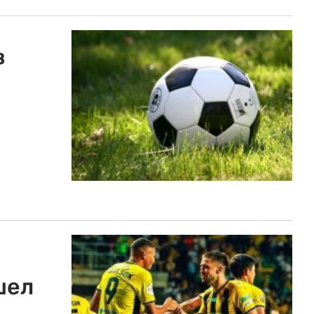
в
шел