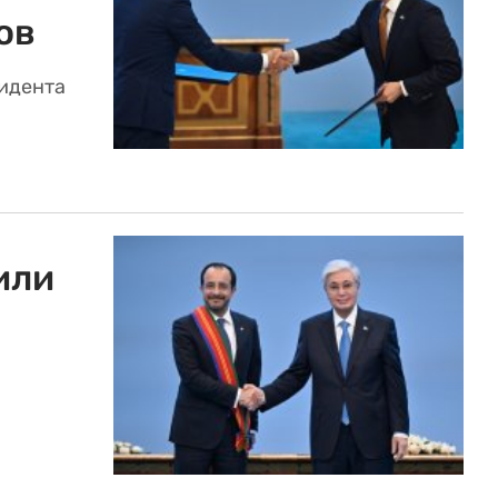
ов
идента
или