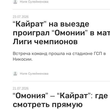
Нэля Сулейменова
23.07.2026
“Кайрат” на выезде
проиграл “Омонии” в ма
Лиги чемпионов
Встреча команд прошла на стадионе ГСП в
Никосии.
Нэля Сулейменова
21.07.2026
“Омония” – “Кайрат”: где
смотреть прямую