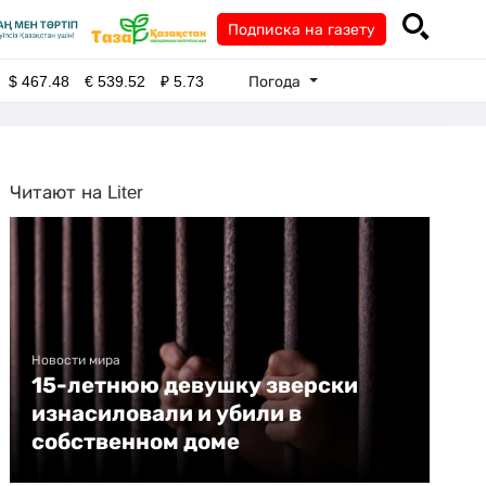
Подписка на газету
Погода
$
467.48
€
539.52
₽
5.73
Читают на Liter
Новости мира
15-летнюю девушку зверски
изнасиловали и убили в
собственном доме