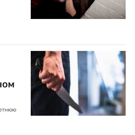
ном
летнюю