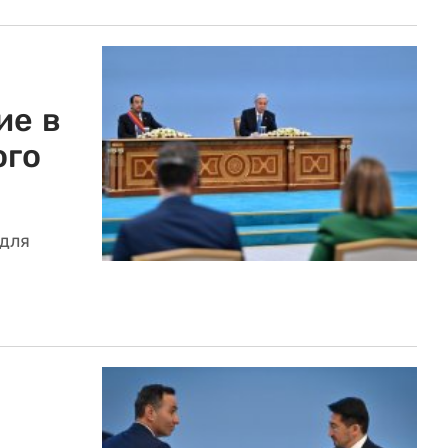
ие в
ого
 для