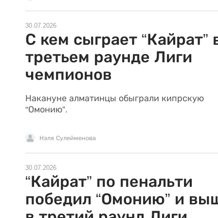
30.07.2026
С кем сыграет “Кайрат” 
третьем раунде Лиги
чемпионов
Накануне алматинцы обыграли кипрскую
“Омонию”.
Нэля Сулейменова
30.07.2026
“Кайрат” по пенальти
победил “Омонию” и вы
в третий раунд Лиги