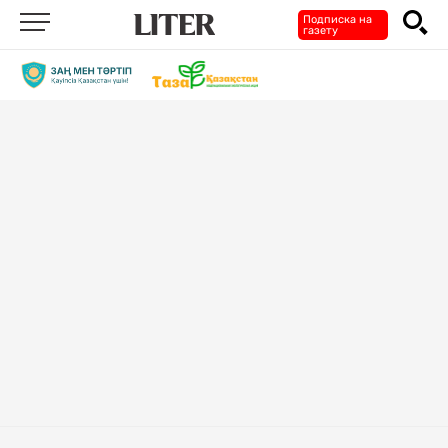
Подписка на
газету