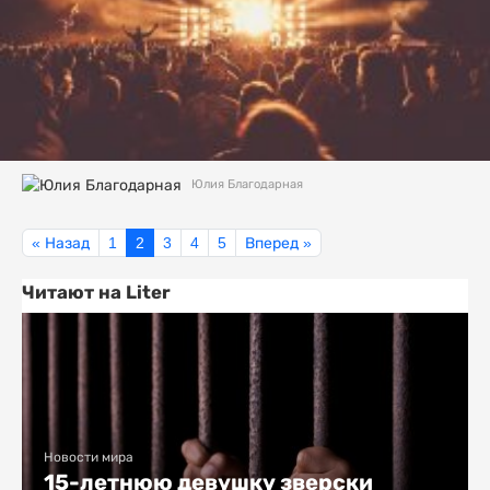
Юлия Благодарная
« Назад
1
2
3
4
5
Вперед »
Читают на Liter
Новости мира
15-летнюю девушку зверски