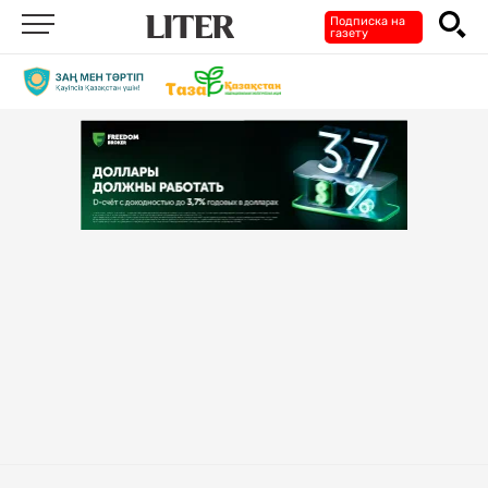
Подписка на
газету