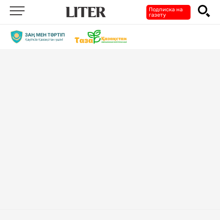
Подписка на
газету