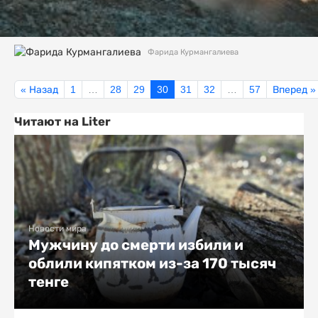
Фарида Курмангалиева
« Назад
1
…
28
29
30
31
32
…
57
Вперед »
Читают на Liter
Новости мира
Мужчину до смерти избили и
облили кипятком из-за 170 тысяч
тенге