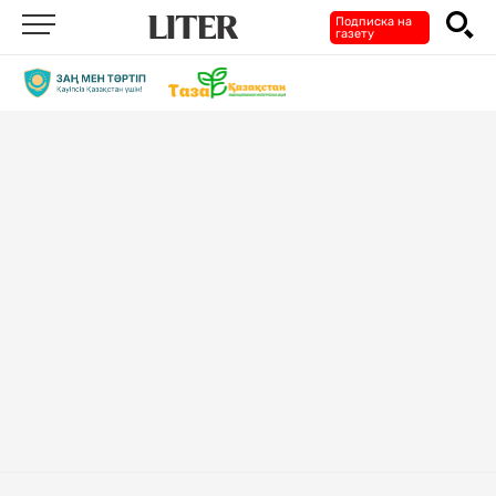
Подписка на
газету