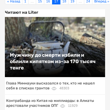
« Назад
1
…
15
16
17
18
19
…
24
Вперед »
Читают на Liter
Новости мира
Мужчину до смерти избили и
облили кипятком из-за 170 тысяч
тенге
Глава Миннауки высказался о тех, кто не нашел
себя в списках грантов
48303
Контрабанда из Китая на миллиарды: в Алматы
арестовали участников ОПГ
11929