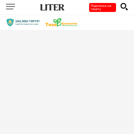
Подписка на
газету