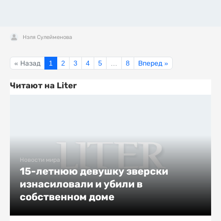
Нэля Сулейменова
« Назад
1
2
3
4
5
…
8
Вперед »
Читают на Liter
Новости мира
15-летнюю девушку зверски
изнасиловали и убили в
собственном доме