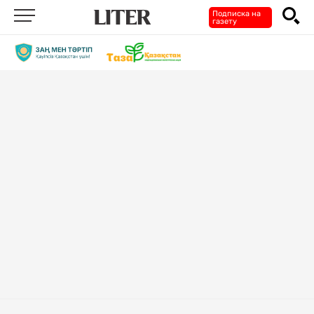
Подписка на
газету