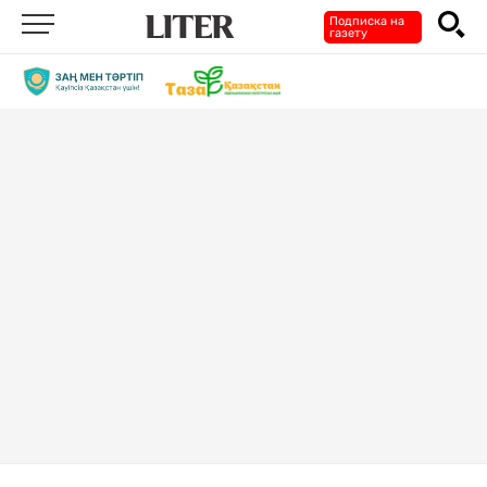
Подписка на
газету