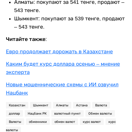
Алматы: покупают за 541 тенге, продают –
543 тенге.
Шымкент: покупают за 539 тенге, продают
– 543 тенге.
Читайте также:
Евро продолжает дорожать в Казахстане
Каким будет курс доллара осенью – мнение
эксперта
Новые мошеннические схемы с ИИ озвучил
Нацбанк
Казахстан
Шымкент
Алматы
Астана
Валюта
доллар
Нацбанк РК
валютный пункт
Обмен валюты
Валюты
обменники
обмен валют
курс валют
курс
валюты