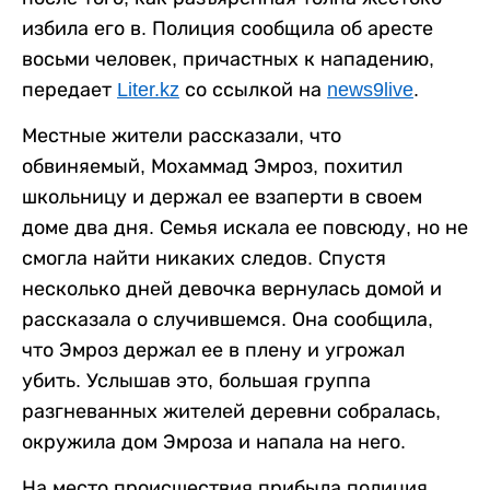
избила его в. Полиция сообщила об аресте
восьми человек, причастных к нападению,
передает
Liter.kz
со ссылкой на
news9live
.
Местные жители рассказали, что
обвиняемый, Мохаммад Эмроз, похитил
школьницу и держал ее взаперти в своем
доме два дня. Семья искала ее повсюду, но не
смогла найти никаких следов. Спустя
несколько дней девочка вернулась домой и
рассказала о случившемся. Она сообщила,
что Эмроз держал ее в плену и угрожал
убить. Услышав это, большая группа
разгневанных жителей деревни собралась,
окружила дом Эмроза и напала на него.
На место происшествия прибыла полиция,