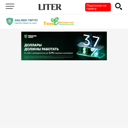
Подписка на
газету