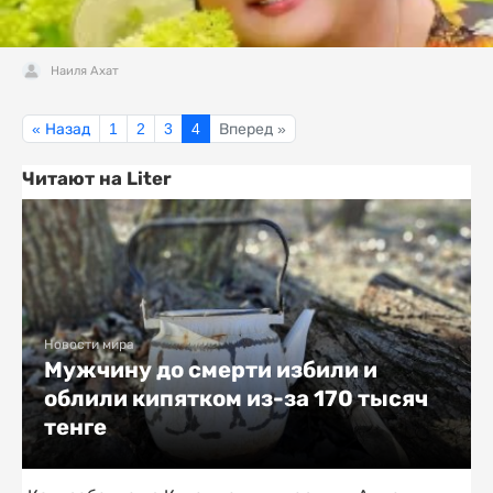
Наиля Ахат
« Назад
1
2
3
4
Вперед »
Читают на Liter
Новости мира
Мужчину до смерти избили и
облили кипятком из-за 170 тысяч
тенге