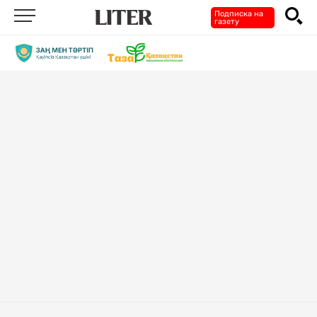
Подписка на
газету