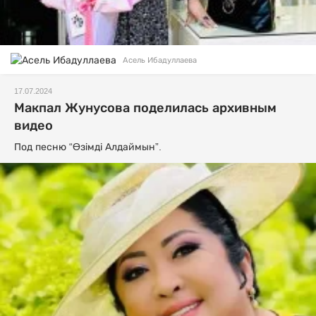
Асель Ибадуллаева
17.07.2024
Макпал Жунусова поделилась архивным
видео
Под песню “Өзімді Алдаймын”.