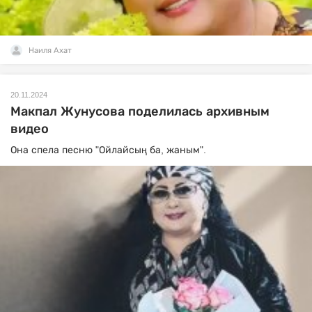
Наиля Ахат
20.11.2024
Макпал Жунусова поделилась архивным
видео
Она спела песню "Ойлайсың ба, жаным".