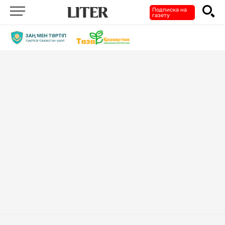
Подписка на
газету