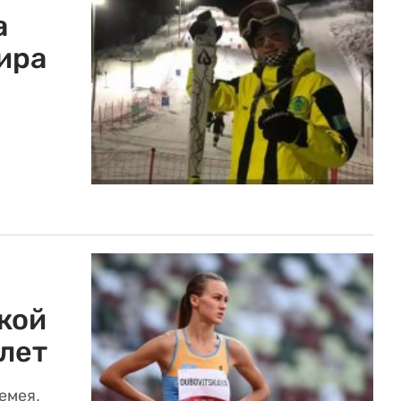
а
ира
кой
 лет
емея.