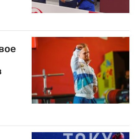
вое
в