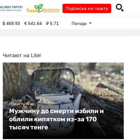
Подписка на газету
Погода
$
469.93
€
541.64
₽
5.71
Читают на Liter
Новости мира
Мужчину до смерти избили и
облили кипятком из-за 170
тысяч тенге