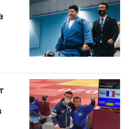
л
а
т
в