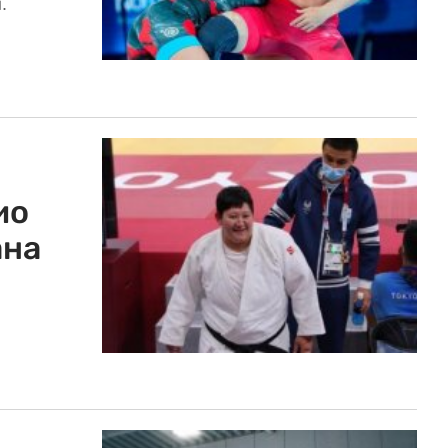
.
ио
ана