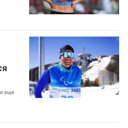
ся
по еще