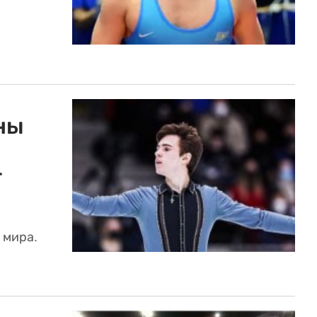
ны
т
 мира.