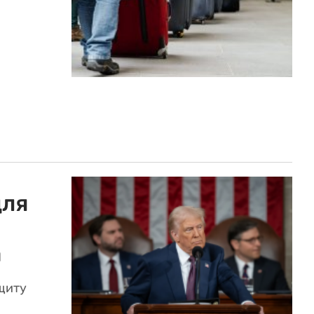
для
а
щиту