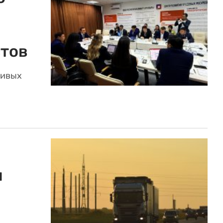
тов
ливых
м