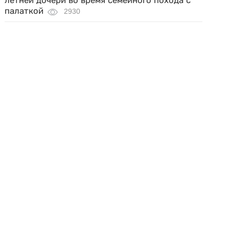
летней дочери во время семейного похода с
палаткой
2930