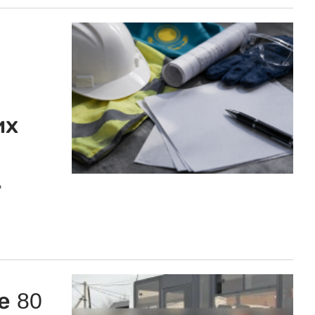
их
ь
е 80