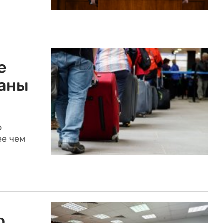
е
раны
о
ее чем
о