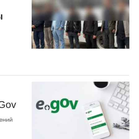
ы
Gov
шений