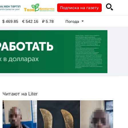
Подписка на газету
Погода
$
469.85
€
542.16
₽
5.78
Читают на Liter