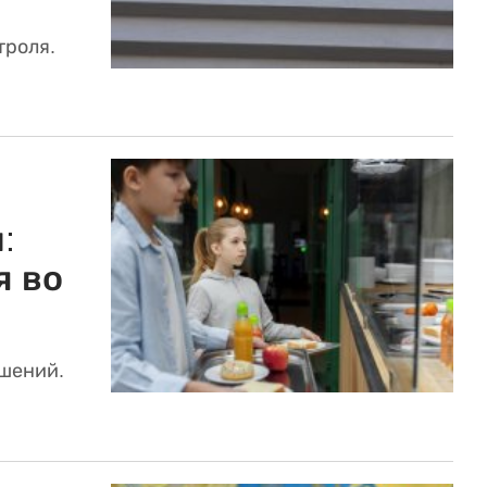
троля.
:
я во
шений.