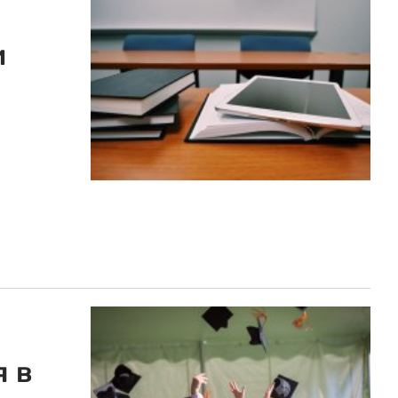
и
я в