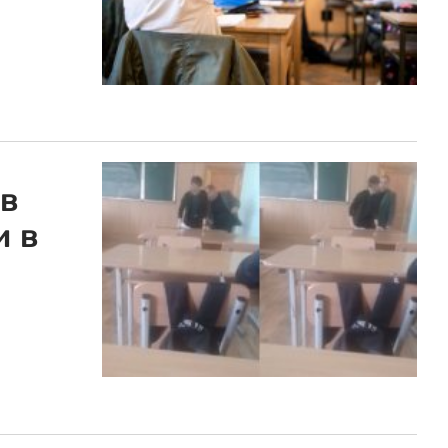
 в
и в