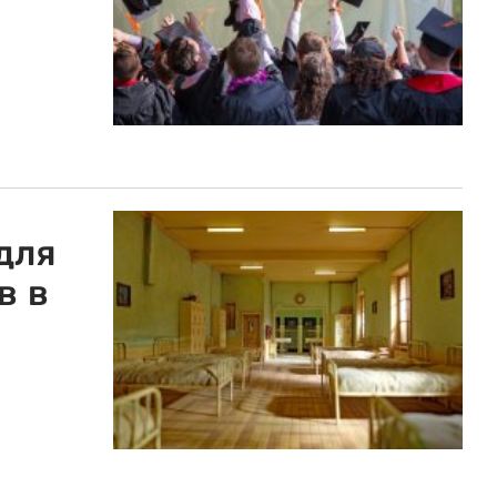
для
в в