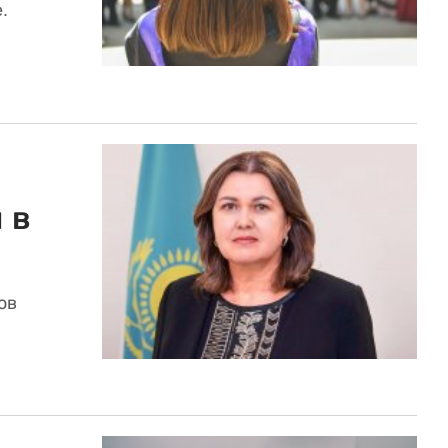
.
 в
ов