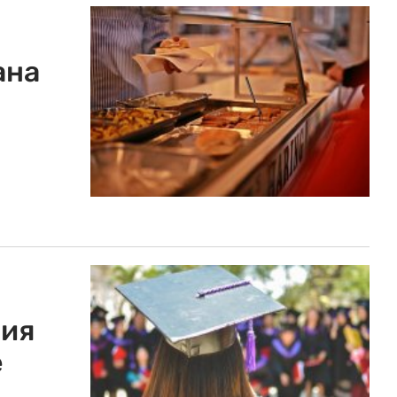
ана
ния
е