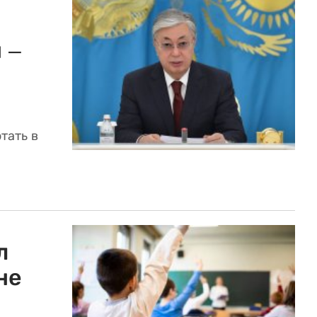
 –
тать в
л
не