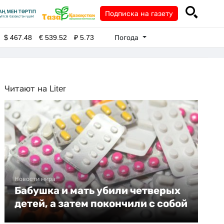
Подписка на газету
Погода
$
467.48
€
539.52
₽
5.73
Читают на Liter
Новости мира
Бабушка и мать убили четверых
детей, а затем покончили с собой