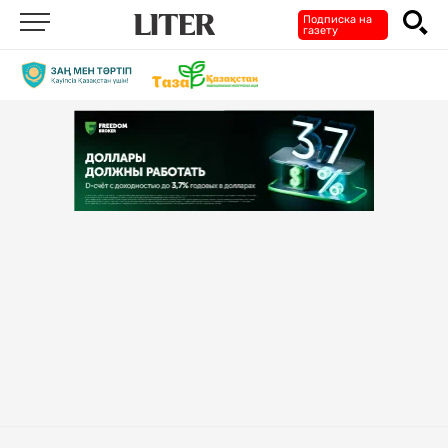
Подписка на
газету