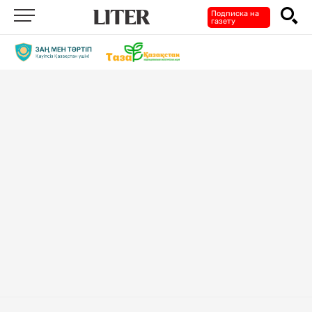
Подписка на
газету