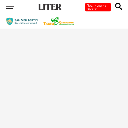
Подписка на
газету