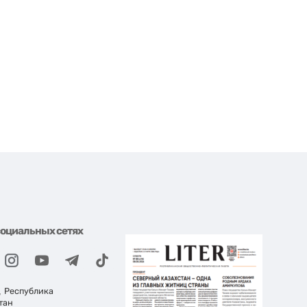
социальных сетях
, Республика
тан