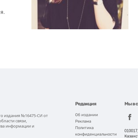
я.
Редакция
Мы в 
Об издании
го издания №16475-СИ от
области связи,
Реклама
тва информации и
Политика
010017
конфиденциальности
Казахс