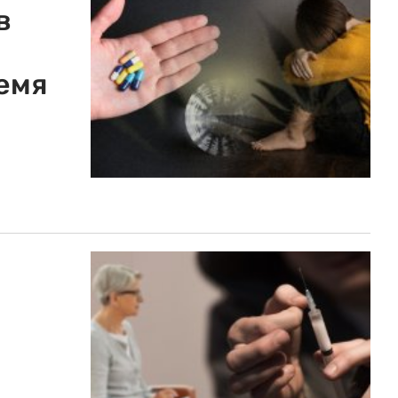
в
емя