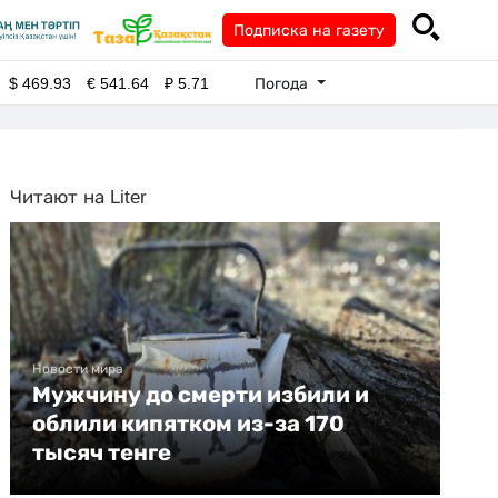
Подписка на газету
Погода
$
469.93
€
541.64
₽
5.71
Читают на Liter
Новости мира
Мужчину до смерти избили и
облили кипятком из-за 170
тысяч тенге