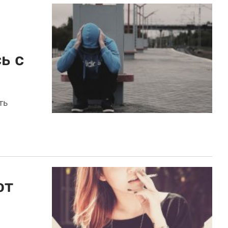
ь с
ть
от