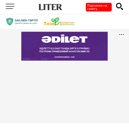
Подписка на
газету