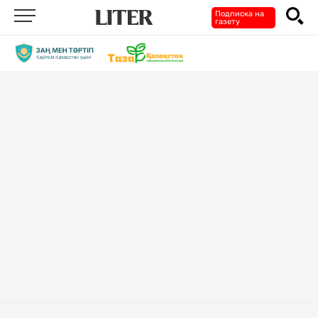
Подписка на
газету