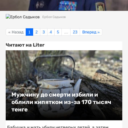
Ербол Садыков
« Назад
1
2
3
4
5
…
23
Вперед »
Читают на Liter
Новости мира
Мужчину до смерти избили и
облили кипятком из-за 170 тысяч
тенге
Бабушка и мать убили четверых детей, а затем