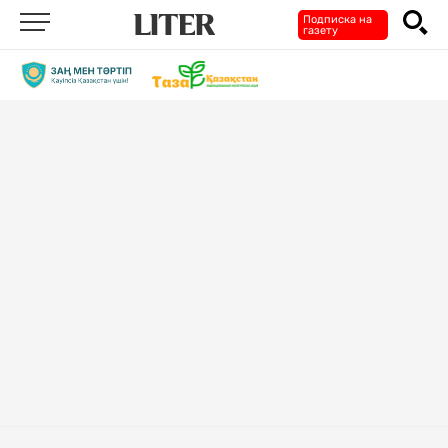
Подписка на
газету