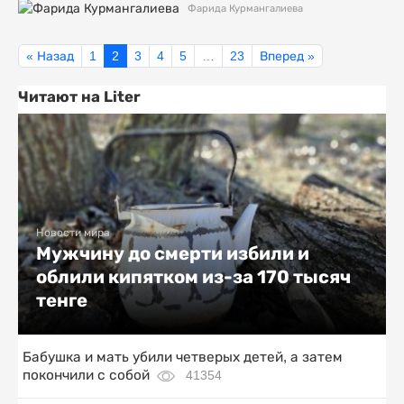
Фарида Курмангалиева
« Назад
1
2
3
4
5
…
23
Вперед »
Читают на Liter
Новости мира
Мужчину до смерти избили и
облили кипятком из-за 170 тысяч
тенге
Бабушка и мать убили четверых детей, а затем
покончили с собой
41354