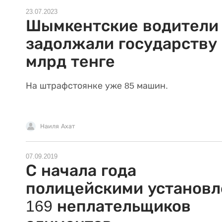
23.07.2023
Шымкентские водители
задолжали государству 
млрд тенге
На штрафстоянке уже 85 машин.
Наиля Ахат
07.09.2019
С начала года
полицейскими установл
169 неплательщиков