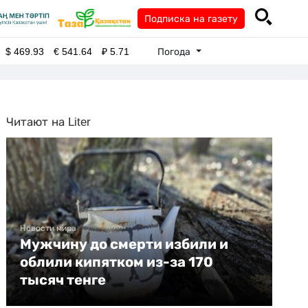
Подписка на газету
Погода
$
469.93
€
541.64
₽
5.71
Читают на Liter
Новости мира
Мужчину до смерти избили и
облили кипятком из-за 170
тысяч тенге