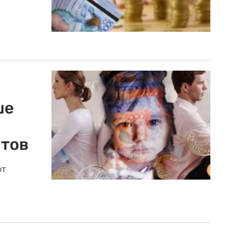
ше
нтов
ют