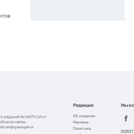
нтов
Редакция
Мы в 
Об издании
го издания №16475-СИ от
области связи,
Реклама
тва информации и
Политика
010017