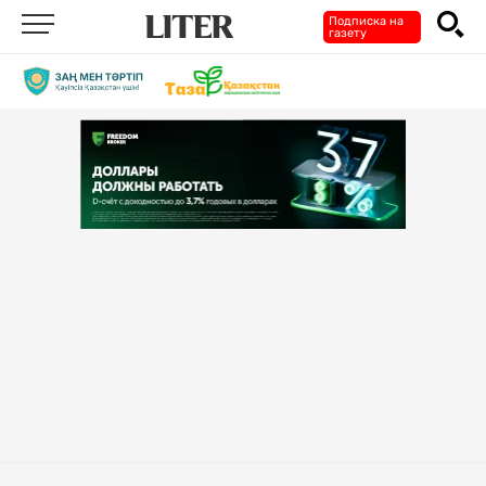
Подписка на
газету