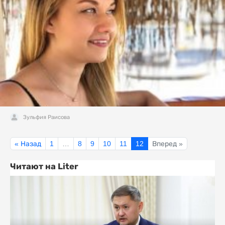
Зульфия Раисова
« Назад
1
…
8
9
10
11
12
Вперед »
Читают на Liter