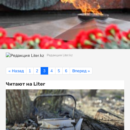
Редакция Liter.kz
« Назад
1
2
3
4
5
6
Вперед »
Читают на Liter
Новости мира