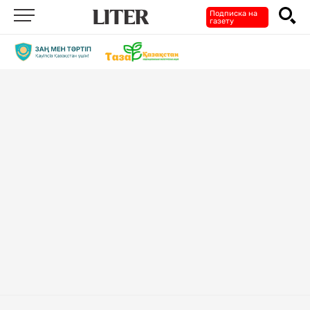
Подписка на
газету