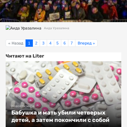
Аида Уразалина
« Назад
1
2
3
4
5
6
7
Вперед »
Читают на Liter
Новости мира
Бабушка и мать убили четверых
детей, а затем покончили с собой