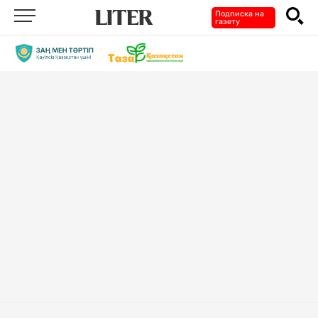
Подписка на
газету