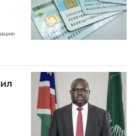
зацию
нил