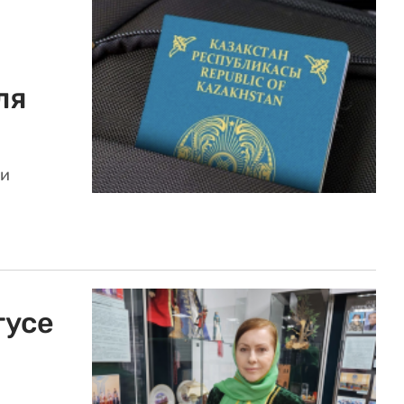
ля
ли
тусе