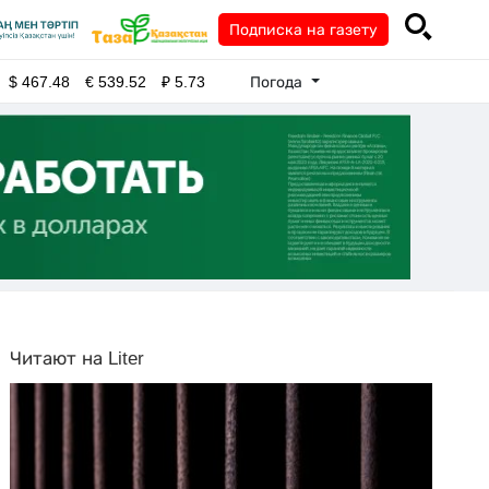
Подписка на газету
Погода
$
467.48
€
539.52
₽
5.73
Читают на Liter