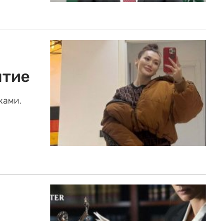
ытие
ками.