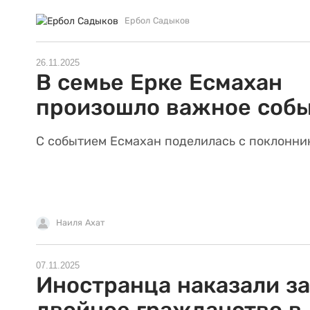
Ербол Садыков
26.11.2025
В семье Ерке Есмахан
произошло важное соб
С событием Есмахан поделилась с поклонни
Наиля Ахат
07.11.2025
Иностранца наказали за
двойное гражданство в