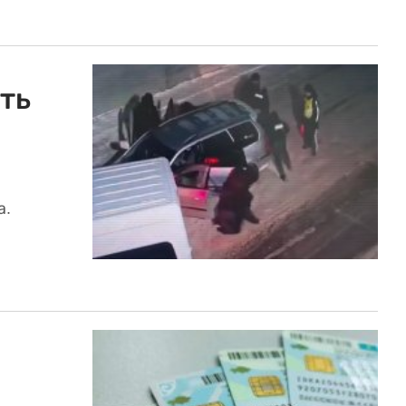
ть
а.