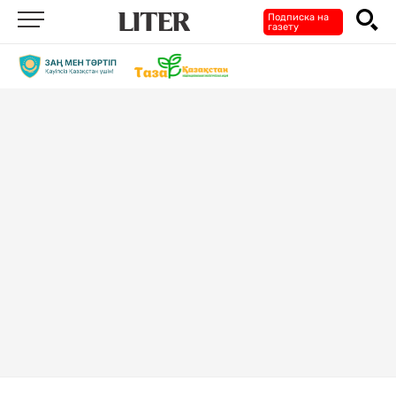
Подписка на
газету