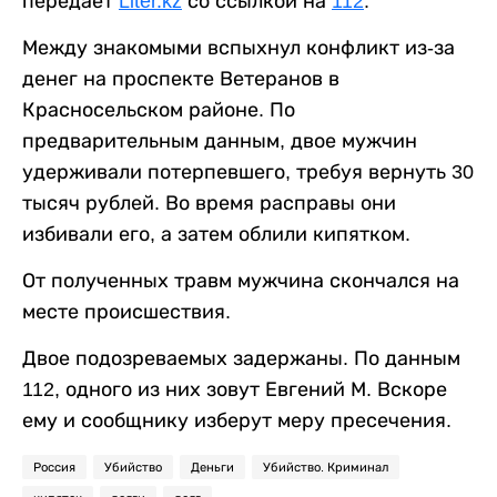
передает
Liter.kz
со ссылкой на
112
.
Между знакомыми вспыхнул конфликт из-за
денег на проспекте Ветеранов в
Красносельском районе. По
предварительным данным, двое мужчин
удерживали потерпевшего, требуя вернуть 30
тысяч рублей. Во время расправы они
избивали его, а затем облили кипятком.
От полученных травм мужчина скончался на
месте происшествия.
Двое подозреваемых задержаны. По данным
112, одного из них зовут Евгений М. Вскоре
ему и сообщнику изберут меру пресечения.
Россия
Убийство
Деньги
Убийство. Криминал