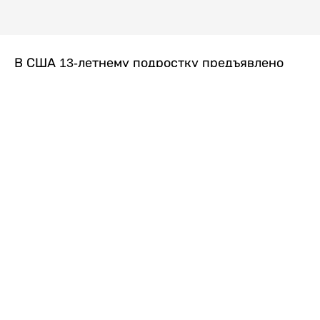
В США 13-летнему подростку предъявлено
обвинение в убийстве второй степени после
гибели его 14-летней сводной сестры. По
версии следствия, трагедия произошла
вскоре после ссоры между детьми, передает
Liter.kz
со ссылкой на
kmph.com
.
Как сообщили в полиции, девочка получила
огнестрельное ранение в голову. Она
скончалась от полученных травм.
Во время происшествия в доме находились
несколько человек, в том числе пятилетний
ребенок. Правоохранительные органы не