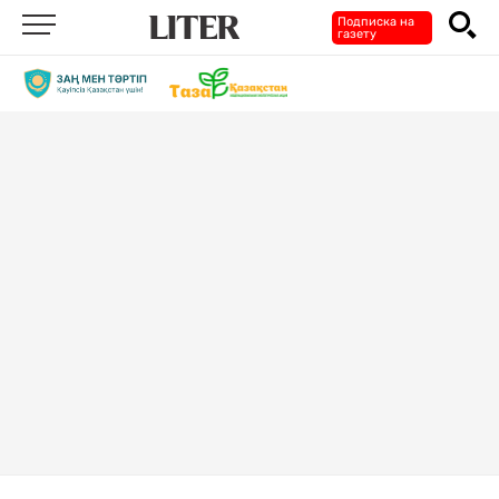
Подписка на
газету