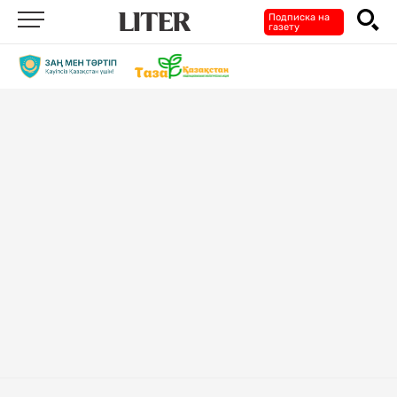
Подписка на
газету