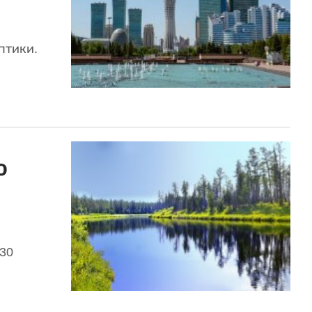
птики.
о
30