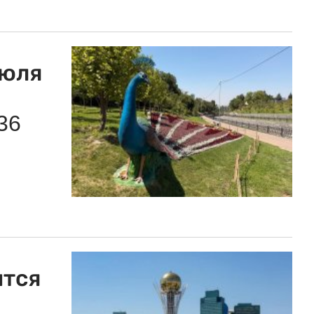
июля
36
ится