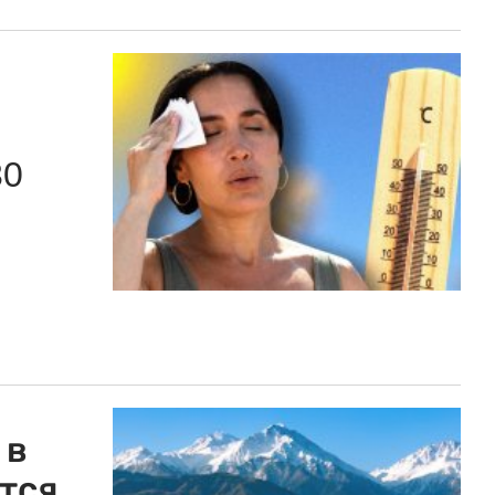
30
 в
тся