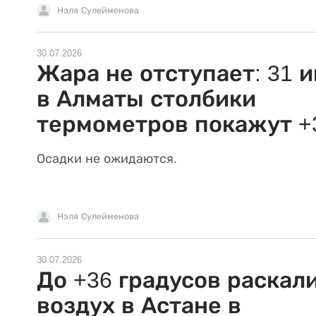
Нэля Сулейменова
30.07.2026
Жара не отступает: 31 
в Алматы столбики
термометров покажут +
Осадки не ожидаются.
Нэля Сулейменова
30.07.2026
До +36 градусов раскал
воздух в Астане в