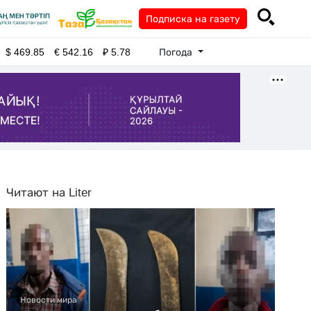
Подписка на газету
Погода
$
469.85
€
542.16
₽
5.78
Читают на Liter
Новости мира