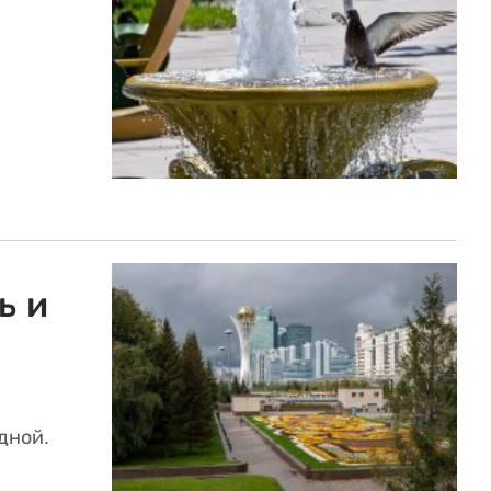
ь и
дной.