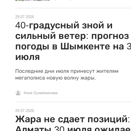
29.07.2026
40-градусный зной и
сильный ветер: прогноз
погоды в Шымкенте на 
июля
Последние дни июля принесут жителям
мегаполиса новую волну жары.
Нэля Сулейменова
29.07.2026
Жара не сдает позиций:
Алматы 30 июля ожидае