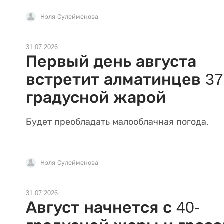
Нэля Сулейменова
31.07.2026
Первый день августа
встретит алматинцев 37
градусной жарой
Будет преобладать малооблачная погода.
Нэля Сулейменова
31.07.2026
Август начнется с 40-