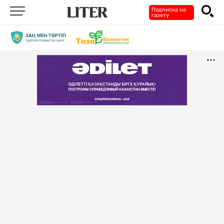
Подписка на
газету