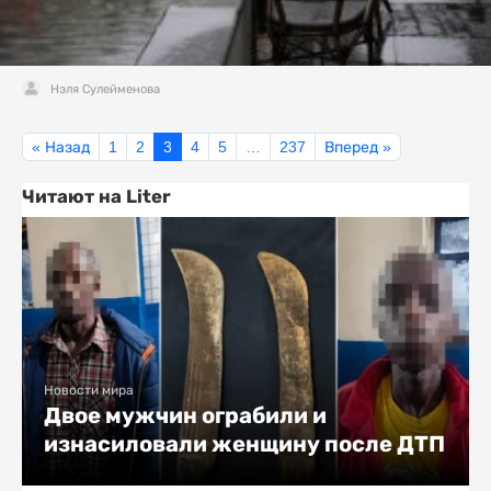
Нэля Сулейменова
« Назад
1
2
3
4
5
…
237
Вперед »
Читают на Liter
Новости мира
Двое мужчин ограбили и
изнасиловали женщину после ДТП