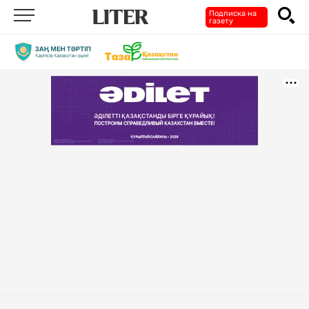
Подписка на
газету