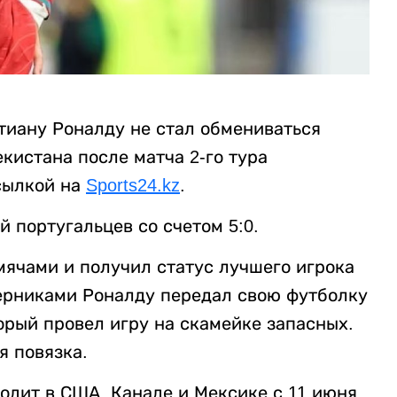
иану Роналду не стал обмениваться
кистана после матча 2-го тура
сылкой на
Sports24.kz
.
 португальцев со счетом 5:0.
ячами и получил статус лучшего игрока
перниками Роналду передал свою футболку
орый провел игру на скамейке запасных.
я повязка.
одит в США, Канаде и Мексике с 11 июня