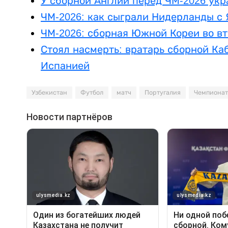
У сборной Англии перед ЧМ-2026 укр
ЧМ-2026: как сыграли Нидерланды с
ЧМ-2026: сборная Южной Кореи во в
Стоял насмерть: вратарь сборной Ка
Испанией
Узбекистан
Футбол
матч
Португалия
Чемпионат