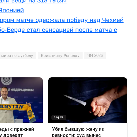
али вещи на $18 тысяч
 Японией
тором матче одержала победу над Чехией
бо-Верде стал сенсацией после матча с
 мира по футболу
Криштиану Роналду
ЧМ-2026