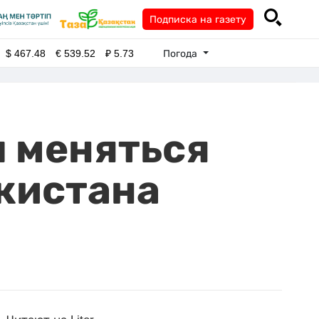
Подписка на газету
Погода
$
467.48
€
539.52
₽
5.73
л меняться
кистана