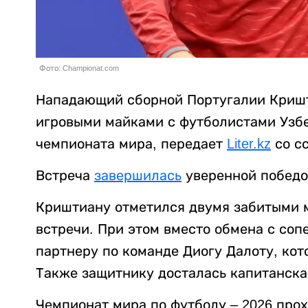
Фото: Championat.com
Нападающий сборной Португалии Кришт
игровыми майками с футболистами Узбе
чемпионата мира, передает
Liter.kz
со с
Встреча
завершилась
уверенной победой
Криштиану отметился двумя забитыми м
встречи. При этом вместо обмена с со
партнеру по команде Диогу Далоту, кот
Также защитнику досталась капитанска
Чемпионат мира по футболу – 2026 прох