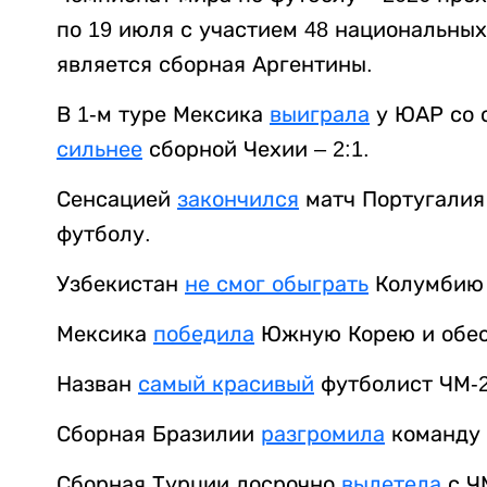
по 19 июля с участием 48 национальн
является сборная Аргентины.
В 1-м туре Мексика
выиграла
у ЮАР со 
сильнее
сборной Чехии – 2:1.
Сенсацией
закончился
матч Португалия 
футболу.
Узбекистан
не смог обыграть
Колумбию 
Мексика
победила
Южную Корею и обесп
Назван
самый красивый
футболист ЧМ-2
Сборная Бразилии
разгромила
команду 
Сборная Турции досрочно
вылетела
с Ч