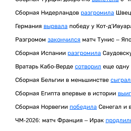
Сборная Нидерландов
разгромила
Швеци
Германия
вырвала
победу у Кот-д′Ивуар
Разгромом
закончился
матч Тунис – Япо
Сборная Испании
разгромила
Саудовску
Вратарь Кабо-Верде
сотворил
еще одну 
Сборная Бельгии в меньшинстве
сыграл
Сборная Египта впервые в истории
выи
Сборная Норвегии
победила
Сенегал и 
ЧМ-2026: матч Франция – Ирак
продлил