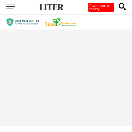
Подписка на
газету