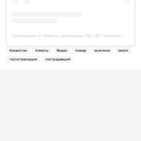
Публикация от Алматы қаласының ПД | ДП г.Алматы (@almaty.police)
Казахстан
Алматы
Видео
пожар
мужчина
ожоги
госпитализация
пострадавший