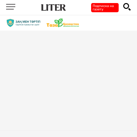
Подписка на
газету