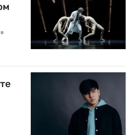
ом
 в
те