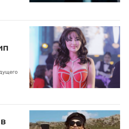
ип
удущего
 в