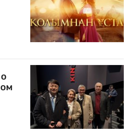
 о
жом