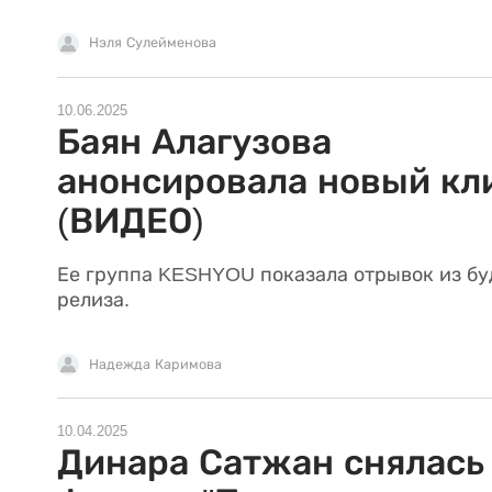
Нэля Сулейменова
10.06.2025
Баян Алагузова
анонсировала новый кл
(ВИДЕО)
Ее группа KESHYOU показала отрывок из б
релиза.
Надежда Каримова
10.04.2025
Динара Сатжан снялась