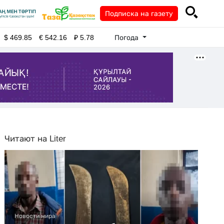
Подписка на газету
Погода
$
469.85
€
542.16
₽
5.78
Читают на Liter
Новости мира