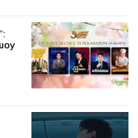
”:
шоу