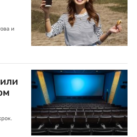
ова и
нили
ом
срок.