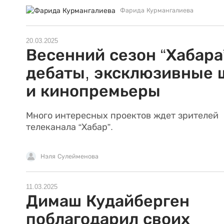
Фарида Курмангалиева
20.03.2025
Весенний сезон “Хабара
дебаты, эксклюзивные 
и кинопремьеры
Много интересных проектов ждет зрителей
телеканала “Хабар”.
Нэля Сулейменова
11.03.2025
Димаш Кудайберген
поблагодарил своих