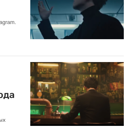
agram.
ода
ных