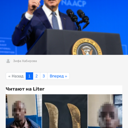
Зифа Хабирова
« Назад
1
2
3
Вперед »
Читают на Liter