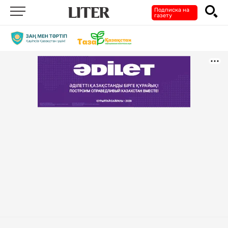
Подписка на
газету