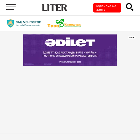
Подписка на
газету