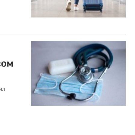
сом
ил