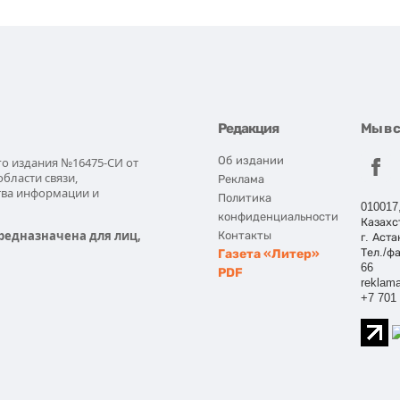
Редакция
Мы в 
Об издании
го издания №16475-СИ от
области связи,
Реклама
тва информации и
Политика
010017
конфиденциальности
Казахс
редназначена для лиц,
Контакты
г. Аста
Газета «Литер»
Тел./фа
66
PDF
reklama
+7 701