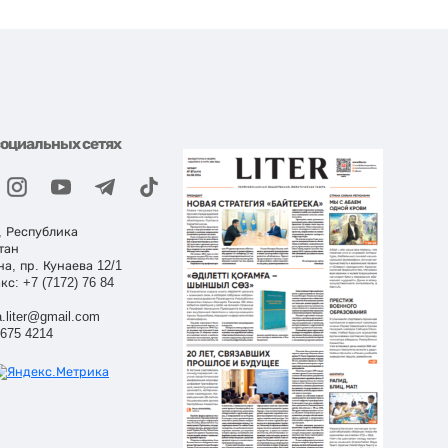
социальных сетях
, Республика
тан
на, пр. Кунаева 12/1
кс: +7 (7172) 76 84
.liter@gmail.com
 675 4214