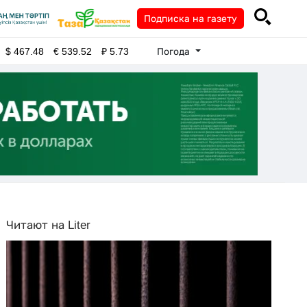
Подписка на газету
Погода
$
467.48
€
539.52
₽
5.73
Читают на Liter