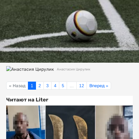
Анастасия Цирулик
« Назад
1
2
3
4
5
…
12
Вперед »
Читают на Liter