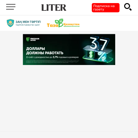
Подписка на
газету