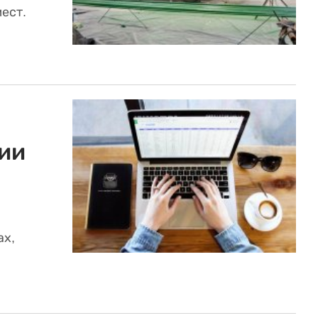
ест.
ии
ах,