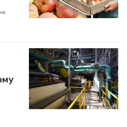
на
ому