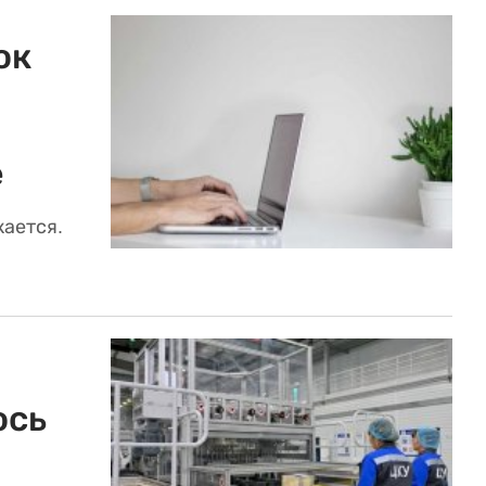
ок
е
ается.
ось