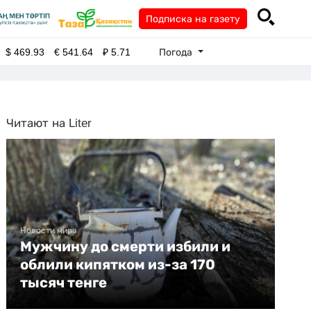
Подписка на газету
Погода
$
469.93
€
541.64
₽
5.71
Читают на Liter
Новости мира
Мужчину до смерти избили и
облили кипятком из-за 170
тысяч тенге