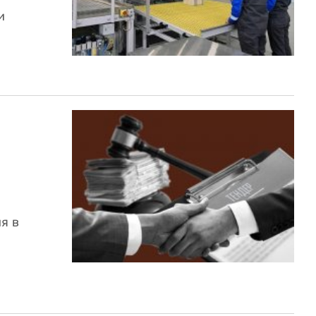
и
я в