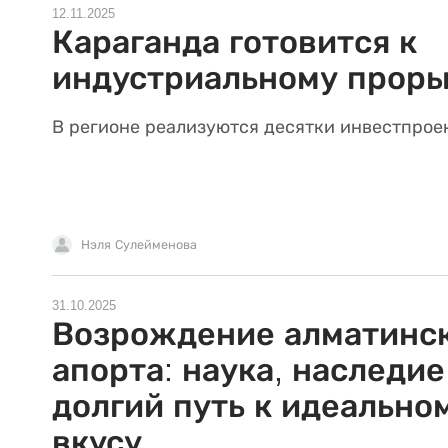
12.11.2025
Караганда готовится к
индустриальному прор
В регионе реализуются десятки инвестпрое
Нэля Сулейменова
31.10.2025
Возрождение алматинс
апорта: наука, наследие
долгий путь к идеально
вкусу