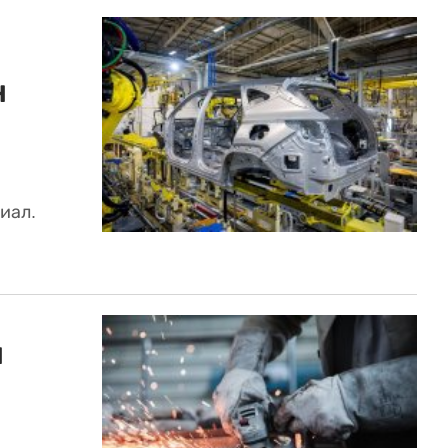
н
иал.
н