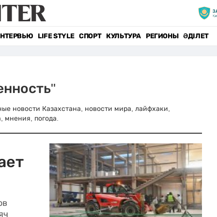
НТЕРВЬЮ
LIFE STYLE
СПОРТ
КУЛЬТУРА
РЕГИОНЫ
ӘДІЛЕТ
енность"
вные новости Казахстана, новости мира, лайфхаки,
, мнения, погода.
ает
ов
яч