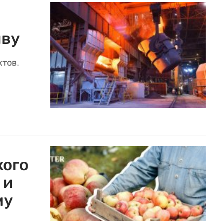
ыву
ктов.
кого
 и
му