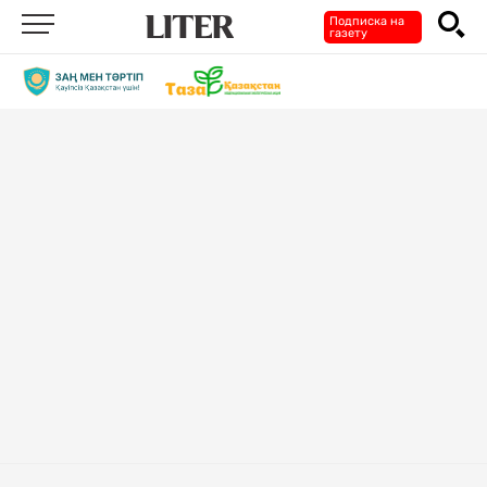
Подписка на
газету