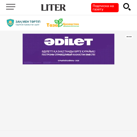
Подписка на
газету